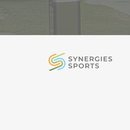
synerg
sports