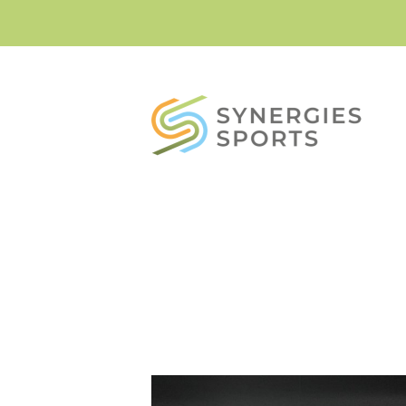
syner
sport